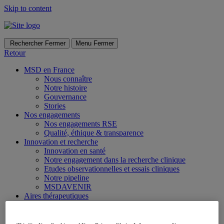
Skip to content
Rechercher
Fermer
Menu
Fermer
Retour
MSD en France
Nous connaître
Notre histoire
Gouvernance
Stories
Nos engagements
Nos engagements RSE
Qualité, éthique & transparence
Innovation et recherche
Innovation en santé
Notre engagement dans la recherche clinique
Etudes observationnelles et essais cliniques
Notre pipeline
MSDAVENIR
Aires thérapeutiques
Oncologie
Infectiologie
Vaccins