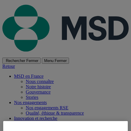
Skip
to
content
Rechercher
Fermer
Menu
Fermer
Retour
MSD en France
Nous connaître
Notre histoire
Gouvernance
Stories
Nos engagements
Nos engagements RSE
Qualité, éthique & transparence
Innovation et recherche
Innovation en santé
Notre engagement dans la recherche clinique